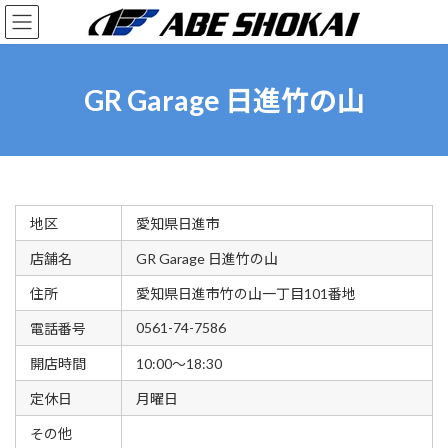
コ
ナ
ン
ビ
テ
ゲ
ン
ー
ツ
シ
GR Garage 日進竹の山
へ
ョ
ス
ン
キ
に
ッ
移
プ
動
地区
愛知県日進市
店舗名
GR Garage 日進竹の山
住所
愛知県日進市竹の山一丁目101番地
0561-74-7586
電話番号
開店時間
10:00～18:30
定休日
月曜日
その他