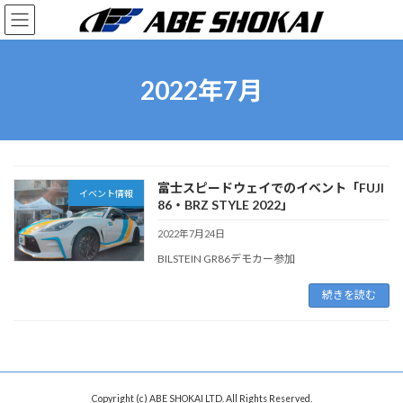
コ
ナ
ン
ビ
テ
ゲ
ン
ー
ツ
シ
2022年7月
へ
ョ
ス
ン
キ
に
ッ
移
プ
動
富士スピードウェイでのイベント「FUJI
イベント情報
86・BRZ STYLE 2022」
2022年7月24日
BILSTEIN GR86デモカー参加
続きを読む
Copyright (c) ABE SHOKAI LTD. All Rights Reserved.