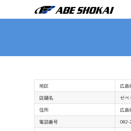
コ
ナ
ン
ビ
テ
ゲ
ン
ー
ツ
シ
へ
ョ
ス
ン
キ
に
ッ
移
プ
動
地区
広島
店舗名
ゼペ
住所
広島
082-
電話番号